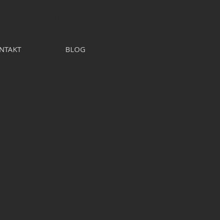
 ARCHITEKTURA | BIURO | PRACOWANIA
NTAKT
BLOG