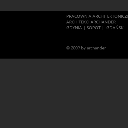
PRACOWNIA ARCHITEKTONICZ
ARCHITEKCI ARCHANDER
GDYNIA | SOPOT | GDAŃSK
© 2009
by archander
architektura współczesna, minimalizm, modernizm