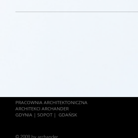
PRACOWNIA ARCHITEKTONICZNA
ARCHITEKCI ARCHANDER
GDYNIA | SOPOT | GDAŃSK
© 2009
by archander