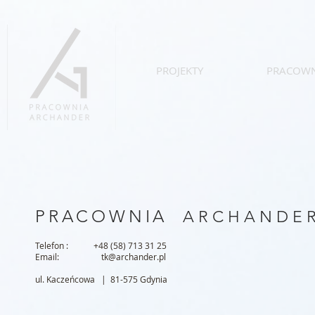
PROJEKTY
PRACOWN
PRACOWNIA
A R C H A N D E 
Telefon : +48 (58) 713 31 25
Email: tk@
archander.pl
ul. Kaczeńcowa | 81-575 Gdynia