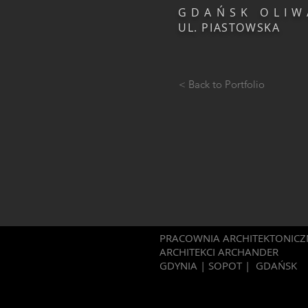
G D A Ń S K O L I W
UL. PIASTOWSKA
< Back to Portfolio
PRACOWNIA ARCHITEKTONICZ
ARCHITEKCI ARCHANDER
GDYNIA | SOPOT | GDAŃSK