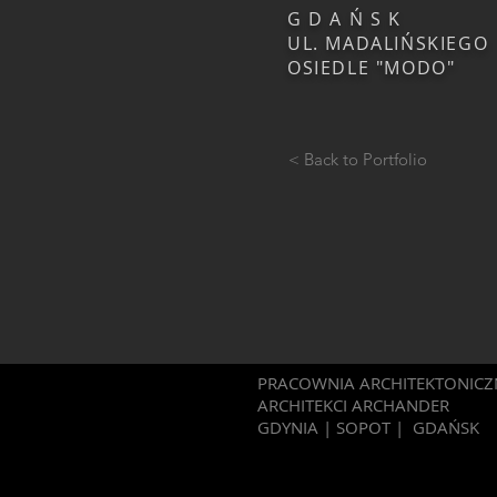
G D A Ń S K
UL. MADALIŃSKIEG
OSIEDLE "MODO"
< Back to Portfolio
PRACOWNIA ARCHITEKTONICZ
ARCHITEKCI ARCHANDER
GDYNIA | SOPOT | GDAŃSK