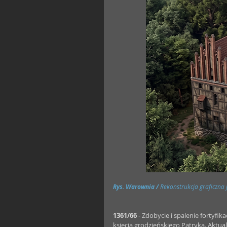
Rys. Warownia / 
Rekonstrukcja graficzna 
1361/66
 - Zdobycie i spalenie fortyfika
księcia grodzieńskiego Patryka. Aktua