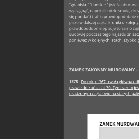
"gdanisku" "dansker" (wieża obronna n
wyciągnąć, napełnili łodzie smoła, dre
się poddać i trafiła prawdopodobnie ni
pisze w dalszej części kroniki o kolejn
prawdopodobnie opisuje to samo zajści
Budowlę podczas tego najazdu zniszczon
ponieważ w kolejnych latach, szybk
-----------------------------------
ZAMEK ZAKONNY MUROWANY -
1378 -
Do roku 1367 trwała główna o
prawie do końca lat 70
. 
Tym razem jes
osadzonym częściowo na starych pal