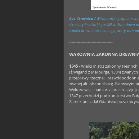
Rys. Strażnica / 
Wizualizacja graficzna w
strażnicy krzyżackiej w XIII w. Zabudowa 
zamku drewniano ziemnego, który wybudow
-----------------------------------
WAROWNIA ZAKONNA DREWNIA
1345
 - Wielki mistrz zakonny 
Heinrich
(ź;Wigand z Marburga, 1394) zwanych
przeprawy rzecznej i prawdopodobnie 
zwanej alt Johannisburg. Pierwszym pr
Wykonawcą i nadzorca prac zostaje 
1347 przechodzi pod komturstwo Bałgi
Zamek posiadał Gdanisko poza obryse