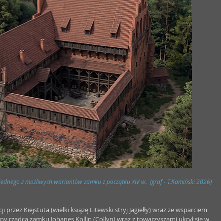
jednego z możliwych wariantów zamku z początku XIV w.  (graf - T.Kamiński 2026)
cji przez Kiejstuta (wielki książę Litewski stryj Jagiełły) wraz ze wsparciem 
lny rządca zamku Johanes Kollin (Collyn) wraz z towarzyszami ukrył się w 