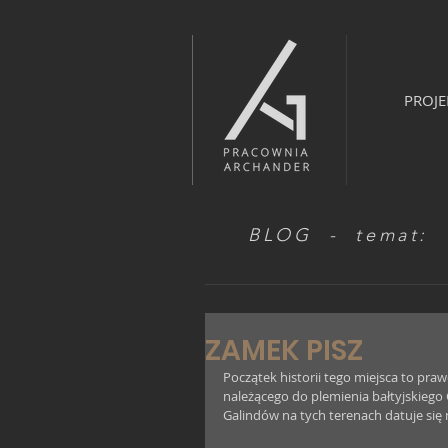
PROJE
BLOG - temat:
ZAMEK PISZ
Początek historii tego miejsca to pr
należącego do plemienia bałtyjskiego
Galindów na tych terenach datuje się na