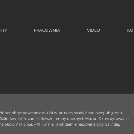
PROJEKTY |
KTY
PRACOWNIA
VIDEO
KO
awdopodobnie powstanie w XVII w. pruskiej osady handlowej lub grodu 
 Galindów, które zamieszkiwało tereny obecnych Mazur. Okres bytowania 
 około V w. p.n.e. – XIII w. n.e., a ich ziemie nazywane były Galindią. 