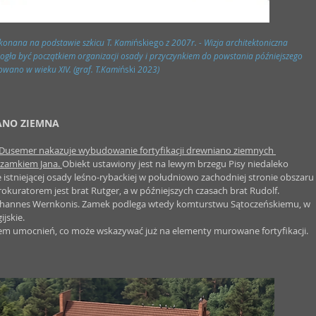
ykonana na podstawie szkicu T. Kami
ńskiego 
z 2007r. - Wizja architektoniczna 
mogła być początkiem organizacji osady i przyczynkiem do powstania późniejszego 
ano w wieku XIV. (graf. T.Kami
ński 
2023)
NO ZIEMNA
 Dusemer nakazuje wybudowanie fortyfikacji drewniano ziemnych 
 zamkiem Jana. 
Obiekt ustawiony jest na lewym brzegu Pisy niedaleko 
istniejącej osady leśno-rybackiej w południowo zachodniej stronie obszaru 
okuratorem jest brat Rutger, a w późniejszych czasach brat Rudolf. 
Johannes Wernkonis. Zamek podlega wtedy komturstwu Sątoczeńskiemu, w 
jskie.
m umocnień, co może wskazywać już na elementy murowane fortyfikacji. 