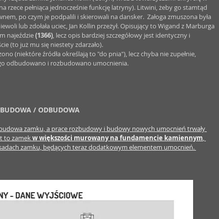
a rzece pełniąca jednocześnie funkcję latryny). Litwini, żeby go stamtąd 
wnem, po czym je podpalili i skierowali na dansker.  Załoga zmuszona była 
ewoli lub zdołała uciec, Jan Kollin przeżył. Opisujący to Wigand z Marburga 
ym najeździe 
(1366)
, lecz opis bardziej szczegółowy jest identyczny i 
e (to już mu się niestety zdarzało). 
o (niektóre źródła określają to "do pnia"), lecz chyba nie zupełnie, 
o go odbudowano i rozbudowano umocnienia. 
 BUDOWA / ODBUDOWA
dbudowa zamku, a prace rozbudowy i budowy nowych umocnień trwały 
t to zamek 
w większości murowany na fundamencie kamiennym
, 
isadach zamku, będących teraz dodatkowym elementem umocnień. 