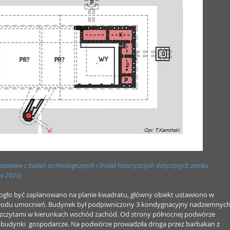
tawowe z badań archeologicznych i źródeł historycznych dotyczących zamku 
i 
2023)
ogło być zaplanowano na planie kwadratu, główny obiekt ustawiono w 
wodu umocnień. Budynek był podpiwniczony 3 kondygnacyjny nadziemnych
 szczytami w kierunkach wschód zachód. Od strony północnej podwórze 
 budynki  gospodarcze. Na podwórze prowadziła droga przez barbakan z 