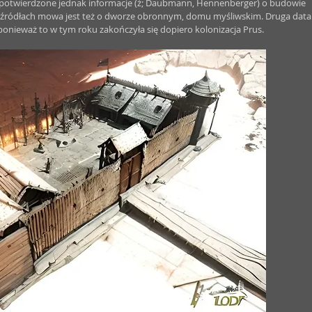
niepotwierdzone jednak informacje (ź; Daubmann, Hennenberger) o budowie 
, w źródłach mowa jest też o dworze obronnym, domu myśliwskim. Druga data
onieważ to w tym roku zakończyła się dopiero kolonizacja Prus. 