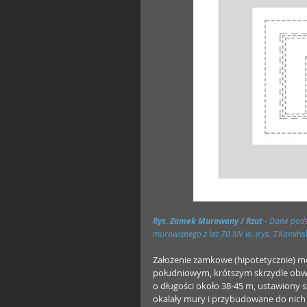
Rys. Zamek Murowany / Rzut 
- Dane pods
murowanego z lat 70 XIV w. (rys. T.Kami
ńsk
Założenie zamkowe (hipotetycznie) m
południowym, krótszym skrzydle ob
o długości około 38-45 m, ustawiony
okalały mury i przybudowane do nich